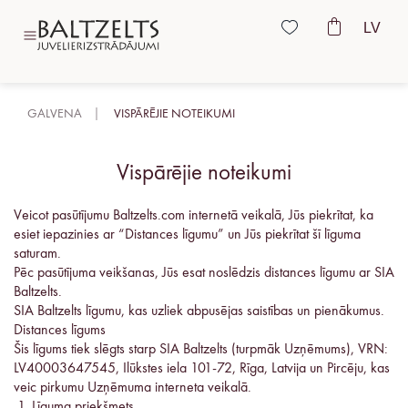
LV
GALVENA
VISPĀRĒJIE NOTEIKUMI
Vispārējie noteikumi
Veicot pasūtījumu
B
altzelts.com internetā veikalā, Jūs piekrītat, ka
esiet iepazinies ar “Distances līgumu” un Jūs piekrītat šī līguma
saturam.
Pēc pasūtījuma veikšanas, Jūs esat noslēdzis distances līgumu ar SIA
Baltzelts.
SIA Baltzelts līgumu, kas uzliek abpusējas saistības un pienākumus.
Distances līgums
Šis līgums tiek slēgts starp SIA Baltzelts (turpmāk Uzņēmums), VRN:
LV40003647545, Ilūkstes iela 101-72, Rīga, Latvija un Pircēju, kas
veic pirkumu Uzņēmuma interneta veikalā.
Līguma priekšmets