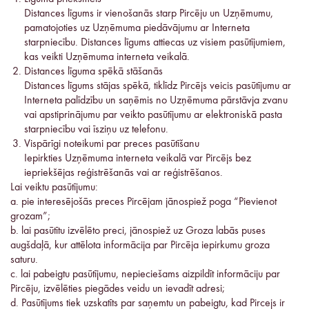
Distances līgums ir vienošanās starp Pircēju un Uzņēmumu,
pamatojoties uz Uzņēmuma piedāvājumu ar Interneta
starpniecību. Distances līgums attiecas uz visiem pasūtījumiem,
kas veikti Uzņēmuma interneta veikalā.
Distances līguma spēkā stāšanās
Distances līgums stājas spēkā, tiklīdz Pircējs veicis pasūtījumu ar
Interneta palīdzību un saņēmis no Uzņēmuma pārstāvja zvanu
vai apstiprinājumu par veikto pasūtījumu ar elektroniskā pasta
starpniecību vai īsziņu uz telefonu.
Vispārīgi noteikumi par preces pasūtīšanu
Iepirkties Uzņēmuma interneta veikalā var Pircējs bez
iepriekšējas reģistrēšanās vai ar reģistrēšanos.
Lai veiktu pasūtījumu:
a. pie interesējošās preces Pircējam jānospiež poga “Pievienot
grozam”;
b. lai pasūtītu izvēlēto preci, jānospiež uz Groza labās puses
augšdaļā, kur attēlota informācija par Pircēja iepirkumu groza
saturu.
c. lai pabeigtu pasūtījumu, nepieciešams aizpildīt informāciju par
Pircēju, izvēlēties piegādes veidu un ievadīt adresi;
d. Pasūtījums tiek uzskatīts par saņemtu un pabeigtu, kad Pircejs ir