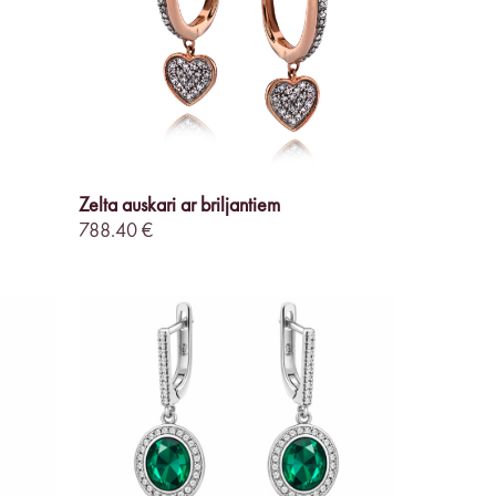
Zelta auskari ar briljantiem
788.40 €