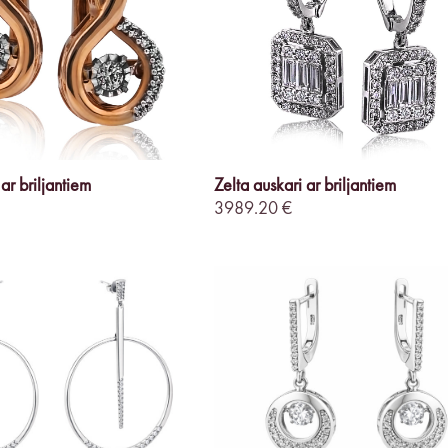
ar briljantiem
Zelta auskari ar briljantiem
3989.20 €