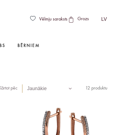
LV
Vēlmju saraksts
Grozs
BS
BĒRNIEM
Jaunākie
Kārtot pēc
12 produktu