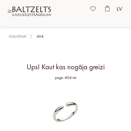
LV
GALVENA
404
Ups! Kaut kas nogāja greizi
page-404-txt