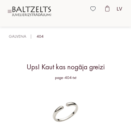
LV
GALVENA
404
Ups! Kaut kas nogāja greizi
page-404-txt