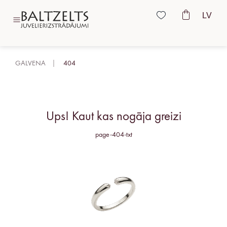
LV
GALVENA
404
Ups! Kaut kas nogāja greizi
page-404-txt