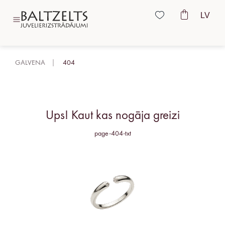
LV
GALVENA
404
Ups! Kaut kas nogāja greizi
page-404-txt