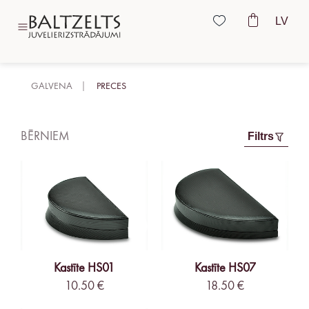
LV
GALVENA
PRECES
BĒRNIEM
Filtrs
Kastīte HS01
Kastīte HS07
10.50 €
18.50 €