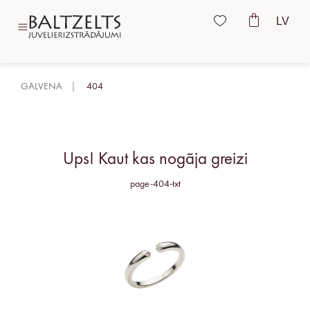
LV
GALVENA
404
Ups! Kaut kas nogāja greizi
page-404-txt