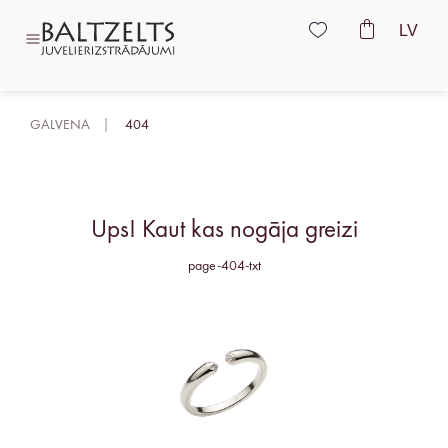
LV
GALVENA
404
Ups! Kaut kas nogāja greizi
page-404-txt