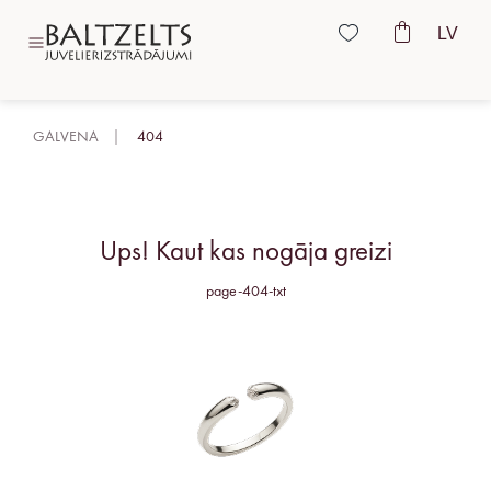
LV
GALVENA
404
Ups! Kaut kas nogāja greizi
page-404-txt