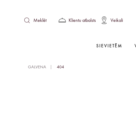
Klientu atbalsts
Veikali
Meklēt
SIEVIETĒM
GALVENA
404