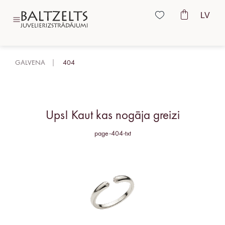
LV
GALVENA
404
Ups! Kaut kas nogāja greizi
page-404-txt