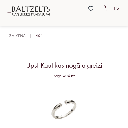
LV
GALVENA
404
Ups! Kaut kas nogāja greizi
page-404-txt