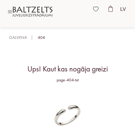
LV
GALVENA
404
Ups! Kaut kas nogāja greizi
page-404-txt