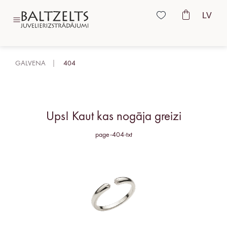
LV
GALVENA
404
Ups! Kaut kas nogāja greizi
page-404-txt