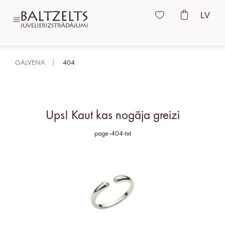
LV
GALVENA
404
Ups! Kaut kas nogāja greizi
page-404-txt