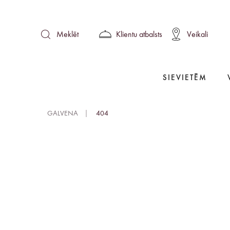
Klientu atbalsts
Veikali
Meklēt
SIEVIETĒM
GALVENA
404