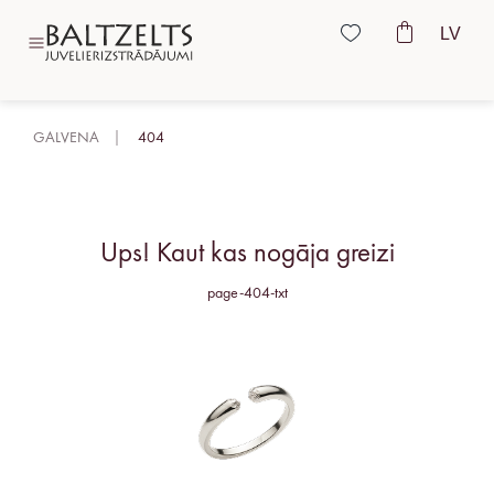
LV
GALVENA
404
Ups! Kaut kas nogāja greizi
page-404-txt