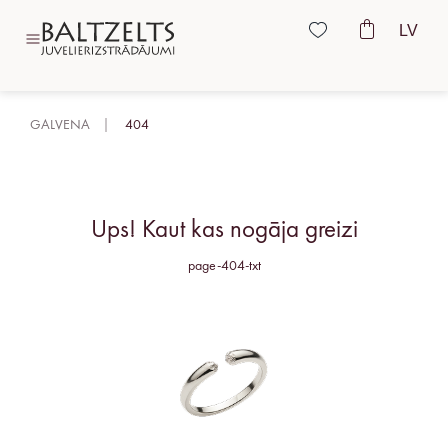
LV
GALVENA
404
Ups! Kaut kas nogāja greizi
page-404-txt