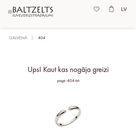
LV
GALVENA
404
Ups! Kaut kas nogāja greizi
page-404-txt