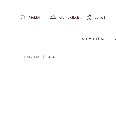
Klientu atbalsts
Veikali
Meklēt
SIEVIETĒM
GALVENA
404