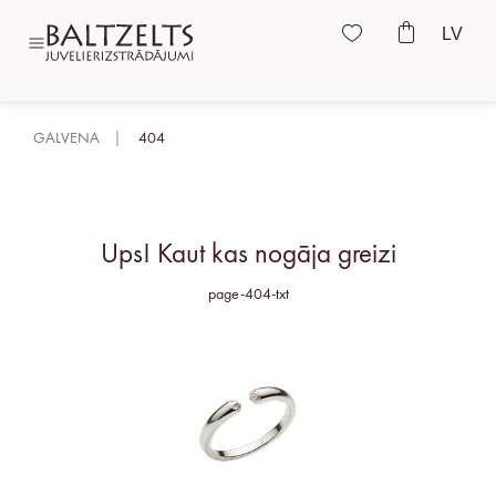
LV
GALVENA
404
Ups! Kaut kas nogāja greizi
page-404-txt