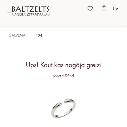
LV
GALVENA
404
Ups! Kaut kas nogāja greizi
page-404-txt