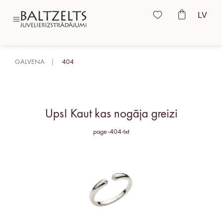
LV
GALVENA
404
Ups! Kaut kas nogāja greizi
page-404-txt