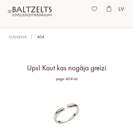
LV
GALVENA
404
Ups! Kaut kas nogāja greizi
page-404-txt