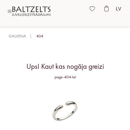
LV
GALVENA
404
Ups! Kaut kas nogāja greizi
page-404-txt