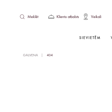
Klientu atbalsts
Veikali
Meklēt
SIEVIETĒM
GALVENA
404