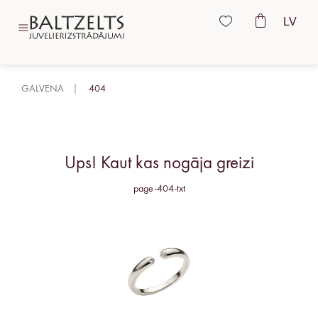
LV
GALVENA
404
Ups! Kaut kas nogāja greizi
page-404-txt