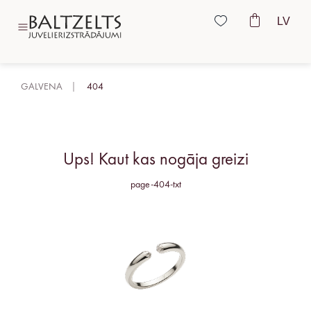
LV
GALVENA
404
Ups! Kaut kas nogāja greizi
page-404-txt