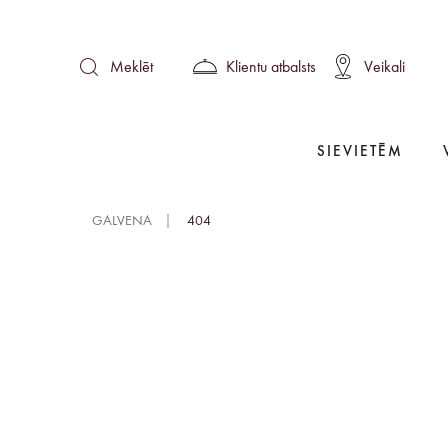
Klientu atbalsts
Veikali
Meklēt
SIEVIETĒM
GALVENA
404