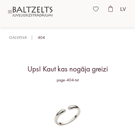
LV
GALVENA
404
Ups! Kaut kas nogāja greizi
page-404-txt