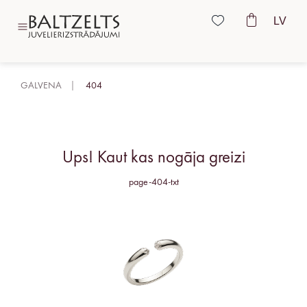
LV
GALVENA
404
Ups! Kaut kas nogāja greizi
page-404-txt