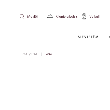
Klientu atbalsts
Veikali
Meklēt
SIEVIETĒM
GALVENA
404