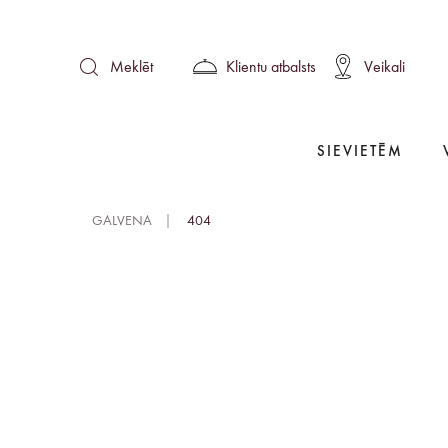
Klientu atbalsts
Veikali
Meklēt
SIEVIETĒM
GALVENA
404