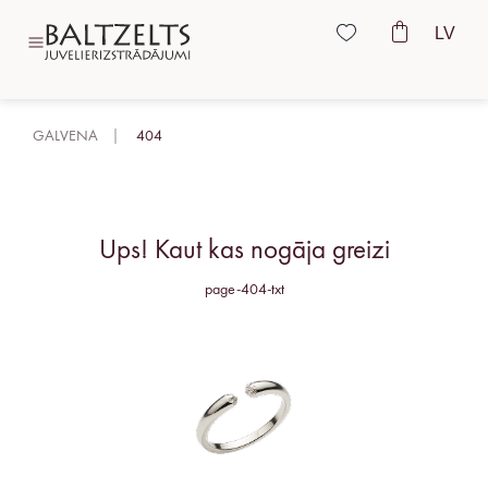
LV
GALVENA
404
Ups! Kaut kas nogāja greizi
page-404-txt