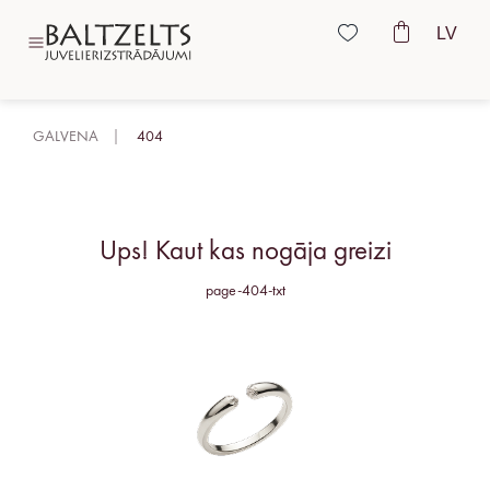
LV
GALVENA
404
Ups! Kaut kas nogāja greizi
page-404-txt