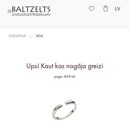
LV
GALVENA
404
Ups! Kaut kas nogāja greizi
page-404-txt