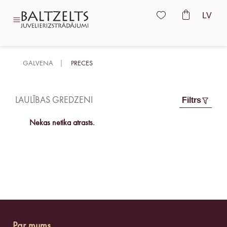
LV
GALVENA
PRECES
LAULĪBAS GREDZENI
Filtrs
Nekas netika atrasts.
Par mums